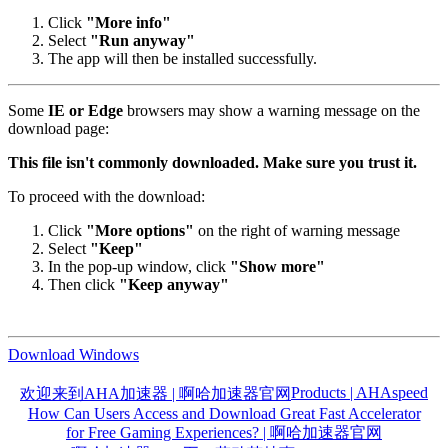
Click
"More info"
Select
"Run anyway"
The app will then be installed successfully.
Some
IE or Edge
browsers may show a warning message on the
download page:
This file isn't commonly downloaded. Make sure you trust it.
To proceed with the download:
Click
"More options"
on the right of warning message
Select
"Keep"
In the pop-up window, click
"Show more"
Then click
"Keep anyway"
Download Windows
Products | AHAspeed
欢迎来到AHA加速器 | 啊哈加速器官网
How Can Users Access and Download Great Fast Accelerator
for Free Gaming Experiences? | 啊哈加速器官网