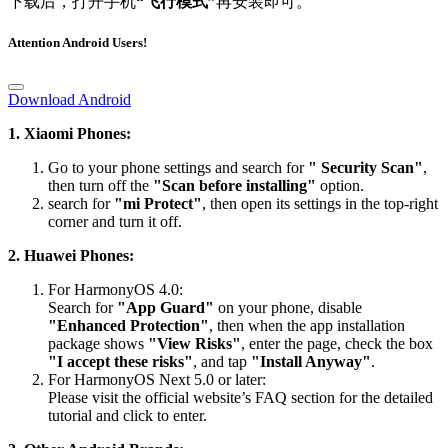
下载后，打开手机
“飞行模式”
再安装即可。
Attention Android Users!
Download Android
1. Xiaomi Phones:
Go to your phone settings and search for
" Security Scan"
,
then turn off the
"Scan before installing"
option.
search for
"mi Protect"
, then open its settings in the top-right
corner and turn it off.
2. Huawei Phones:
For HarmonyOS 4.0:
Search for
"App Guard"
on your phone, disable
"Enhanced Protection"
, then when the app installation
package shows
"View Risks"
, enter the page, check the box
"I accept these risks"
, and tap
"Install Anyway"
.
For HarmonyOS Next 5.0 or later:
Please visit the official website’s FAQ section for the detailed
tutorial and click to enter.