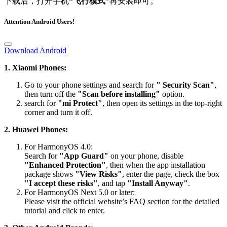
下载后，打开手机
“飞行模式”
再安装即可。
Attention Android Users!
Download Android
1. Xiaomi Phones:
Go to your phone settings and search for
" Security Scan"
,
then turn off the
"Scan before installing"
option.
search for
"mi Protect"
, then open its settings in the top-right
corner and turn it off.
2. Huawei Phones:
For HarmonyOS 4.0:
Search for
"App Guard"
on your phone, disable
"Enhanced Protection"
, then when the app installation
package shows
"View Risks"
, enter the page, check the box
"I accept these risks"
, and tap
"Install Anyway"
.
For HarmonyOS Next 5.0 or later:
Please visit the official website’s FAQ section for the detailed
tutorial and click to enter.