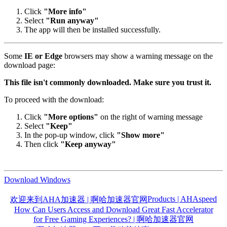
Click
"More info"
Select
"Run anyway"
The app will then be installed successfully.
Some
IE or Edge
browsers may show a warning message on the
download page:
This file isn't commonly downloaded. Make sure you trust it.
To proceed with the download:
Click
"More options"
on the right of warning message
Select
"Keep"
In the pop-up window, click
"Show more"
Then click
"Keep anyway"
Download Windows
Products | AHAspeed
欢迎来到AHA加速器 | 啊哈加速器官网
How Can Users Access and Download Great Fast Accelerator
for Free Gaming Experiences? | 啊哈加速器官网